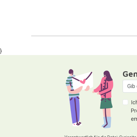
}
Gen
Ic
Pr
em