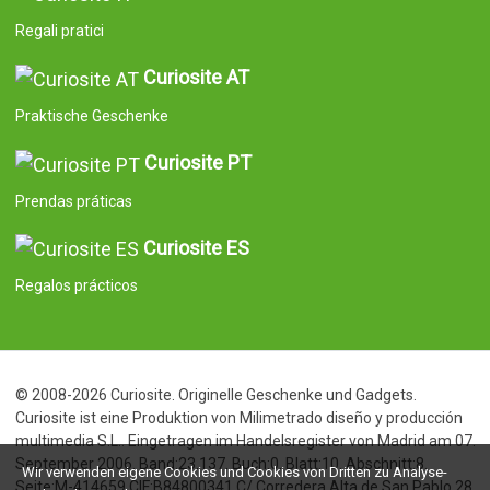
Regali pratici
Curiosite AT
Praktische Geschenke
Curiosite PT
Prendas práticas
Curiosite ES
Regalos prácticos
© 2008-2026 Curiosite. Originelle Geschenke und Gadgets.
Curiosite ist eine Produktion von Milimetrado diseño y producción
multimedia S.L.. Eingetragen im Handelsregister von Madrid am 07.
September 2006. Band:23.137. Buch:0. Blatt:10. Abschnitt:8.
Wir verwenden eigene Cookies und Cookies von Dritten zu Analyse-
Seite:M-414659 CIF:B84800341 C/ Corredera Alta de San Pablo 28