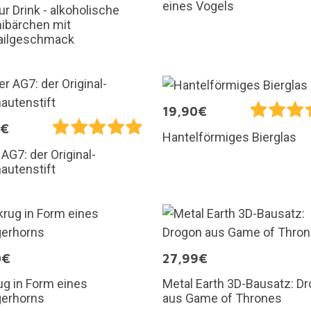
eines Vogels
ur Drink - alkoholische
bärchen mit
ailgeschmack
19,90€
5€
Hantelförmiges Bierglas
 AG7: der Original-
autenstift
0€
27,99€
ug in Form eines
Metal Earth 3D-Bausatz: D
gerhorns
aus Game of Thrones