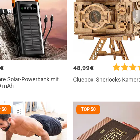
5€
48,99€
are Solar-Powerbank mit
Cluebox: Sherlocks Kamer
0 mAh
 50
TOP 50