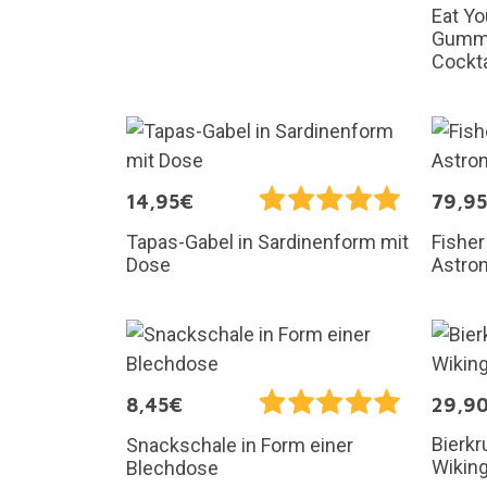
Eat Yo
Gummi
Cockt
14,95€
79,9
Tapas-Gabel in Sardinenform mit
Fisher
Dose
Astron
8,45€
29,9
Bierkr
Snackschale in Form einer
Wikin
Blechdose