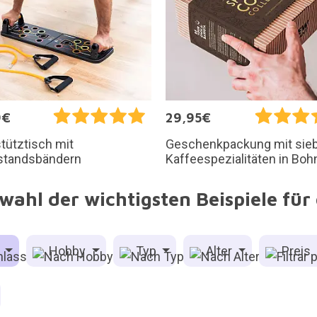
9€
29,95€
tütztisch mit
Geschenkpackung mit sie
standsbändern
Kaffeespezialitäten in Bo
wahl der wichtigsten Beispiele für
s
Hobby
Typ
Alter
Preis