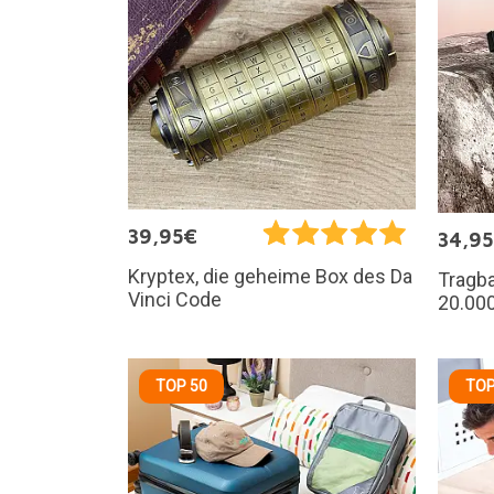
39,95€
34,9
Kryptex, die geheime Box des Da
Tragb
Vinci Code
20.00
TOP 50
TOP