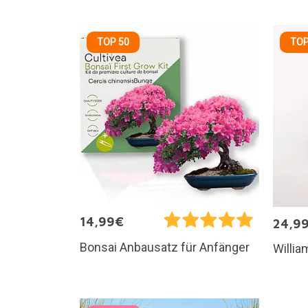
TOP 50
TOP
14,99€
24,9
Bonsai Anbausatz für Anfänger
Willia