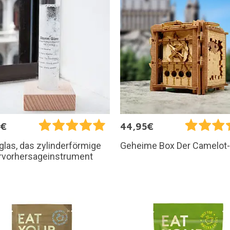
9€
44,95€
las, das zylinderförmige
Geheime Box Der Camelot
rvorhersageinstrument