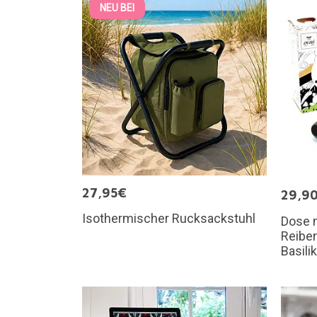
NEU BEI
27,95€
29,9
Isothermischer Rucksackstuhl
Dose 
Reiben
Basil