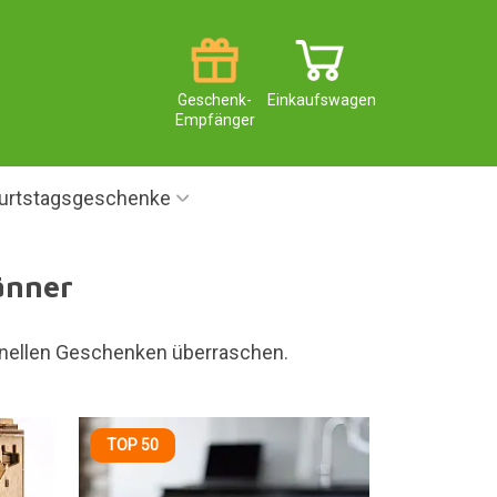
Geschenk-
Einkaufswagen
Empfänger
urtstagsgeschenke
änner
ginellen Geschenken überraschen.
TOP 50