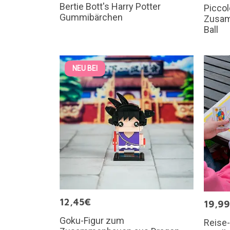
Bertie Bott's Harry Potter
Piccol
Gummibärchen
Zusam
Ball
NEU BEI
12,45€
19,9
Goku-Figur zum
Reise-