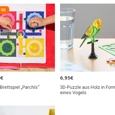
 50
9€
6,95€
Brettspiel „Parchís“
3D-Puzzle aus Holz in For
eines Vogels