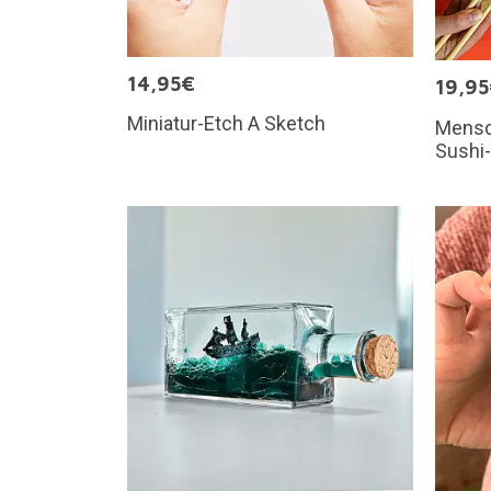
14,95€
19,9
Miniatur-Etch A Sketch
Mensch
Sushi