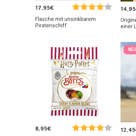
17,95€
14,9
Flasche mit unsinkbarem
Origin
Piratenschiff
einer 
NEU
8,95€
12,45