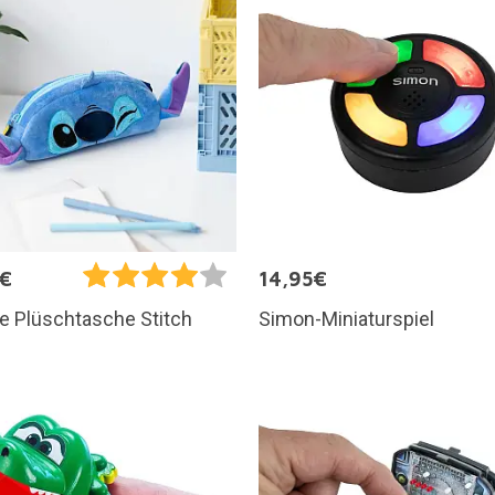
5€
14,95€
Simon-Miniaturspiel
e Plüschtasche Stitch