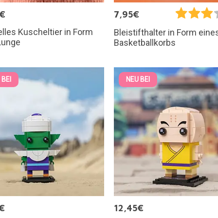
5€
7,95€
elles Kuscheltier in Form
Bleistifthalter in Form eine
Lunge
Basketballkorbs
 BEI
NEU BEI
€
12,45€