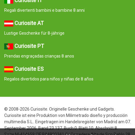
Curiosite IT
Regali divertenti bambini e bambine 8 anni
Curiosite AT
Lustige Geschenke für 8-jährige
Curiosite PT
Prendas engraçadas crianças 8 anos
Curiosite ES
Regalos divertidos para niños y niñas de 8 años
© 2008-2026 Curiosite. Originelle Geschenke und Gadgets.
Curiosite ist eine Produktion von Milimetrado diseño y producción
multimedia S.L.. Eingetragen im Handelsregister von Madrid am 07.
September 2006. Band:23.137. Buch:0. Blatt:10. Abschnitt:8.
Seite:M-414659 CIF:B84800341 C/ Corredera Alta de San Pablo 28