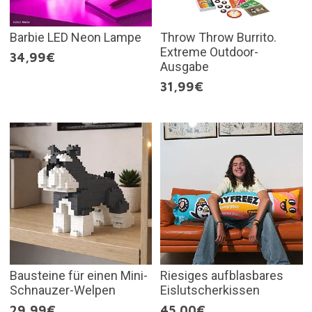
Barbie LED Neon Lampe
Throw Throw Burrito.
Extreme Outdoor-
34,99€
Ausgabe
31,99€
Bausteine für einen Mini-
Riesiges aufblasbares
Schnauzer-Welpen
Eislutscherkissen
29,99€
45,00€