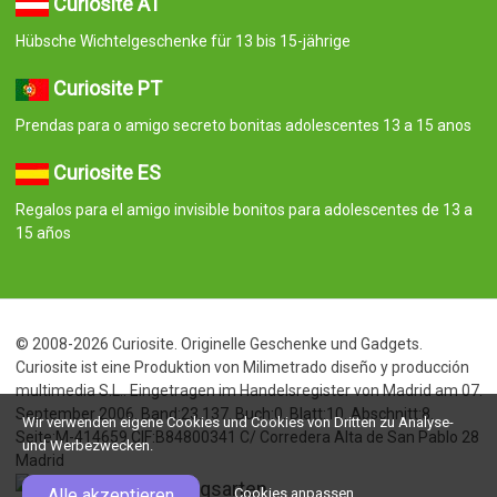
Curiosite AT
Hübsche Wichtelgeschenke für 13 bis 15-jährige
Curiosite PT
Prendas para o amigo secreto bonitas adolescentes 13 a 15 anos
Curiosite ES
Regalos para el amigo invisible bonitos para adolescentes de 13 a
15 años
© 2008-2026 Curiosite. Originelle Geschenke und Gadgets.
Curiosite ist eine Produktion von Milimetrado diseño y producción
multimedia S.L.. Eingetragen im Handelsregister von Madrid am 07.
September 2006. Band:23.137. Buch:0. Blatt:10. Abschnitt:8.
Wir verwenden eigene Cookies und Cookies von Dritten zu Analyse-
Seite:M-414659 CIF:B84800341 C/ Corredera Alta de San Pablo 28
und Werbezwecken.
Madrid
Alle akzeptieren
Cookies anpassen