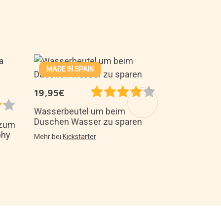
MADE IN SPAIN
34,85€
NEU BEI
19,95€
Miniaturmod
Kräuterkund
Wasserbeutel um beim
„Harry Potte
Duschen Wasser zu sparen
 zum
Mehr bei
Do-it-
phy
Mehr bei
Kickstarter