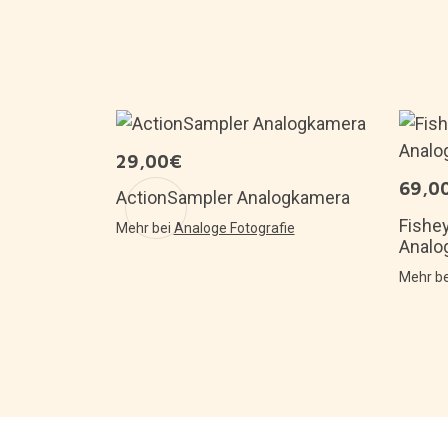
29,00€
69,0
uer in
ActionSampler Analogkamera
Fishe
Mehr bei
Analoge Fotografie
Analo
n
Mehr b