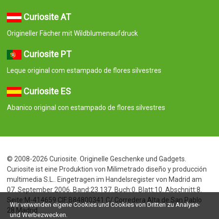
Curiosite AT
Origineller Fächer mit Wildblumenaufdruck
Curiosite PT
Leque original com estampado de flores silvestres
Curiosite ES
Abanico original con estampado de flores silvestres
© 2008-2026 Curiosite. Originelle Geschenke und Gadgets.
Curiosite ist eine Produktion von Milimetrado diseño y producción
multimedia S.L.. Eingetragen im Handelsregister von Madrid am
07. September 2006. Band:23.137. Buch:0. Blatt:10. Abschnitt:8.
Seite:M-414659 CIF:B84800341 C/ Corredera Alta de San Pablo
Wir verwenden eigene Cookies und Cookies von Dritten zu Analyse-
28 Madrid
und Werbezwecken.