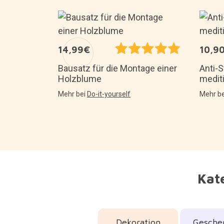
14,99€
10,9
Bausatz für die Montage einer
Anti-S
Holzblume
medit
Mehr bei
Do-it-yourself
Mehr b
Kate
Dekoration
Geschen