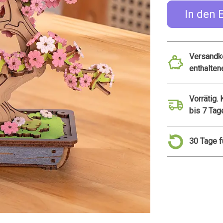
In den 
Versandko
enthalten
Vorrätig.
bis 7 Tag
30 Tage 