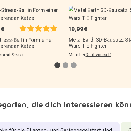
0€
19,99€
Metal Earth 3D-Bausatz: St
tress-Ball in Form einer
Wars TIE Fighter
ierenden Katze
Mehr bei
Do-it-yourself
ei
Anti-Stress
gorien, die dich interessieren kö
ke für die Pflanzen- und Gartenbegeistert sind
G