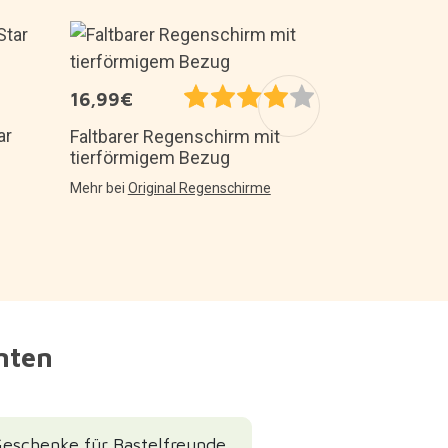
5,99€
16,99€
Katzenförm
ar
Faltbarer Regenschirm mit
Mehr bei
Küche
tierförmigem Bezug
Mehr bei
Original Regenschirme
nnten
eschenke für Bastelfreunde