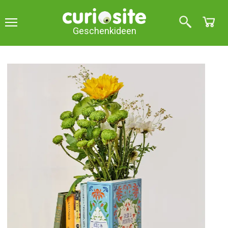
Geschenkideen
Hergestellt aus Keramik
Stolz und Vorurteil Buchvase
5
über 5 (
1
Stellungnahme
)
Diese Vase in Form eines Buches wird Ihrer
Lieblingsecke einen kultivierten und absolut
einzigartigen Touch verleihen.