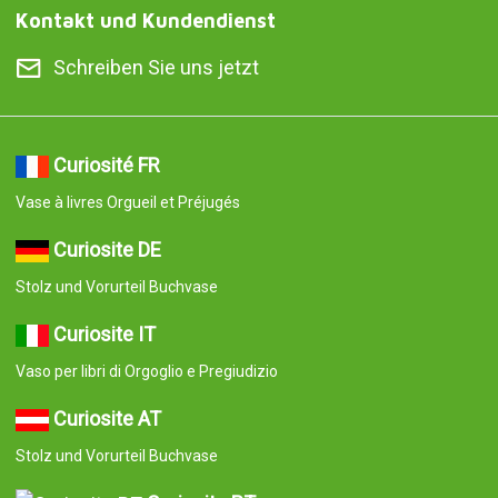
Stolz und Vorurteil Buchvase
Curiosite PT
Vaso para livros de Orgulho e Preconceito
Curiosite ES
Jarrón en forma de libro Pride and Prejudice
© 2008-2026 Curiosite. Originelle Geschenke und Gadgets.
Curiosite ist eine Produktion von Milimetrado diseño y producción
multimedia S.L.. Eingetragen im Handelsregister von Madrid am
07. September 2006. Band:23.137. Buch:0. Blatt:10. Abschnitt:8.
Seite:M-414659 CIF:B84800341 C/ Corredera Alta de San Pablo
28 Madrid