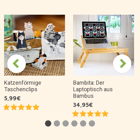
Warum mögen wir es?
Originelles und schönes Design.
Hergestellt aus hochwertiger Keramik.
Ideale Größe für Ihr Regal.
Originelles Geschenk für Jane Austen Fans.
Es ist eine tolle Geschenkidee für...
Artikelbeschreibung
Über die Marke