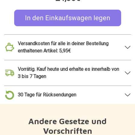
Andere Gesetze und
Vorschriften
Katzenförmige
Bambita: Der
Taschenclips
Laptoptisch aus
Bambus
5,99€
34,95€