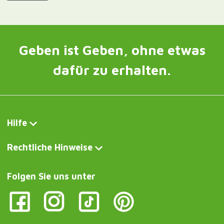
Kontakt und Kundendienst
Schreiben Sie uns jetzt
Curiosité FR
Vase à livres Orgueil et Préjugés
Curiosite DE
Stolz und Vorurteil Buchvase
Curiosite IT
Vaso per libri di Orgoglio e Pregiudizio
Curiosite AT