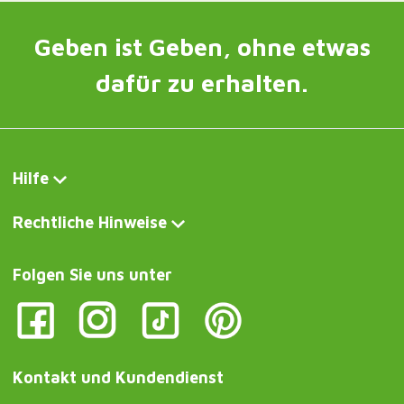
Kontakt und Kundendienst
Schreiben Sie uns jetzt
Curiosité FR
Tasse à thé en forme de chaton avec infuseur en forme de
poisson
Curiosite DE
Teetasse in Form eines Kätzchens mit Fisch-Ei
Curiosite IT
Tazza da tè a forma di gattino con infusore a forma di pesce
Curiosite AT
Teetasse in Form eines Kätzchens mit Fisch-Ei