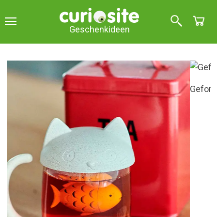
Geschenkideen
Geformt wie ein Kätzchen
Teetasse in Form eines
Kätzchens mit Fisch-Ei
5
über 5 (
2
Meinungen
)
Genieße eine Tasse deines Lieblingstees in