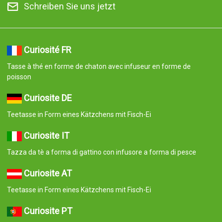
Curiosite PT
Chávena de chá em forma de gatinho com infusor de peixe
Curiosite ES
Taza de té en forma de gatito con pez infusor
© 2008-2026 Curiosite. Originelle Geschenke und Gadgets.
Curiosite ist eine Produktion von Milimetrado diseño y producción
multimedia S.L.. Eingetragen im Handelsregister von Madrid am
07. September 2006. Band:23.137. Buch:0. Blatt:10. Abschnitt:8.
Seite:M-414659 CIF:B84800341 C/ Corredera Alta de San Pablo
28 Madrid