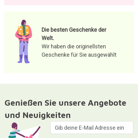
Ich stimme der Verarbeitung
meiner Daten zu, um
Produktangebote und
relevante Nachrichten zu
empfangen
Verantwortlich für die Datei: Curiosite (eingetragene Marke von
Milimetrado Diseño y Producción Multimedia S.L.). Zweck:
Versenden von Informationen über Bestellungen, Artikel oder
Dienstleistungen. Legitimation: Zustimmung.Empfänger: Die
Daten werden nicht an Dritte weitergegeben. Rechte: Zugriff,
Berichtigung und Löschung der Daten sowie weitere Rechte, wie
in den zusätzlichen Informationen erläutert.Weitere detaillierte
Informationen finden Sie in unserer
Privatsphäre und
Datenschutz