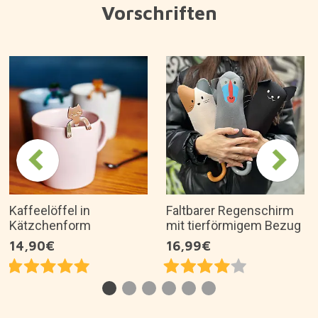
Warum mögen wir es?
Schönes und charmantes Design.
Integriertes Teeei.
Originelles Geschenk für Tee- und
Katzenliebhaber.
Es ist eine tolle Geschenkidee für...
Artikelbeschreibung
Über die Marke