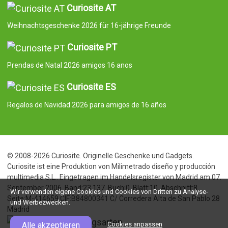
Curiosite AT
Weihnachtsgeschenke 2026 für 16-jährige Freunde
Curiosite PT
Prendas de Natal 2026 amigos 16 anos
Curiosite ES
Regalos de Navidad 2026 para amigos de 16 años
© 2008-2026 Curiosite. Originelle Geschenke und Gadgets.
Curiosite ist eine Produktion von Milimetrado diseño y producción
multimedia S.L.. Eingetragen im Handelsregister von Madrid am 07.
September 2006. Band:23.137. Buch:0. Blatt:10. Abschnitt:8.
Wir verwenden eigene Cookies und Cookies von Dritten zu Analyse-
Seite:M-414659 CIF:B84800341 C/ Corredera Alta de San Pablo 28
und Werbezwecken.
Madrid
Alle akzeptieren
Cookies anpassen