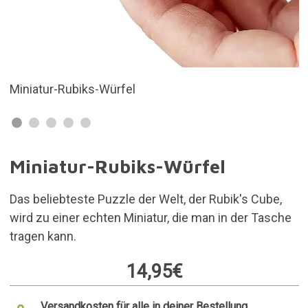
Würfel
Maße 2 x 2 x 2 cm
Miniatur-Rubiks-Würfel
Das beliebteste Puzzle der Welt, der Rubik's Cube,
wird zu einer echten Miniatur, die man in der Tasche
tragen kann.
14,95€
Versandkosten für alle in deiner Bestellung