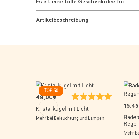
Es ist eine tolle Geschenkidee für...
Artikelbeschreibung
TOP 50
49,00€
15,4
Mond: Die
Kristallkugel mit Licht
e
Badeb
Mehr bei
Beleuchtung und Lampen
Rege
d Lampen
Mehr b