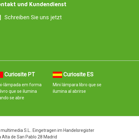
ntakt und Kundendienst
Schreiben Sie uns jetzt
Curiosite PT
Curiosite ES
ni-lâmpada em forma
Mini lámpara libro que se
livro que se ilumina
ilumina al abrirse
ando se abre
 multimedia S.L.. Eingetragen im Handelsregister
 Alta de San Pablo 28 Madrid