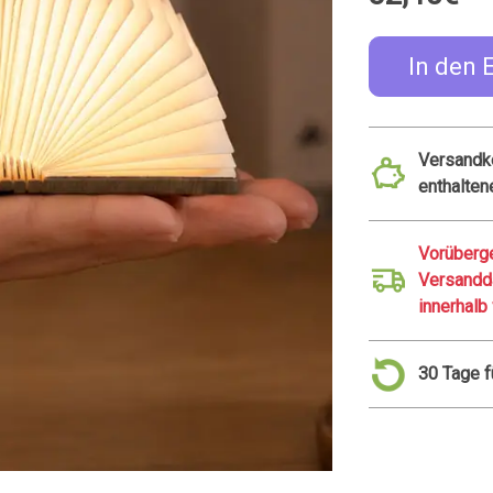
In den 
Versandko
enthalten
Vorüberge
Versanddatum: Sams
innerhalb
30 Tage 