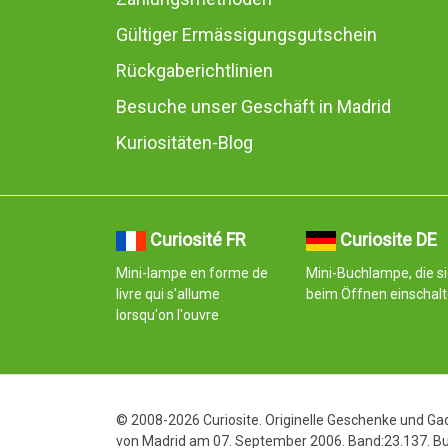
Gültiger Ermässigungsgutschein
Rückgaberichtlinien
Besuche unser Geschäft in Madrid
Kuriositäten-Blog
Curiosité FR
Curiosite DE
Mini-lampe en forme de
Mini-Buchlampe, die s
livre qui s'allume
beim Öffnen einschalt
lorsqu'on l'ouvre
© 2008-2026 Curiosite. Originelle Geschenke und Gadg
von Madrid am 07. September 2006. Band:23.137. Buc