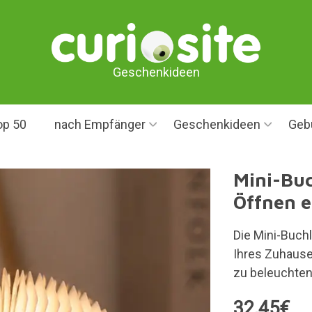
Geschenkideen
op 50
nach Empfänger
Geschenkideen
Geb
Mini-Buc
Öffnen e
Die Mini-Buch
Ihres Zuhause
zu beleuchten
32,45€