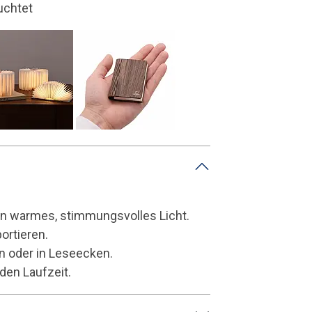
em wiederaufladbaren Akku betrieben und über USB aufge
in warmes, stimmungsvolles Licht.
ortieren.
en oder in Leseecken.
den Laufzeit.