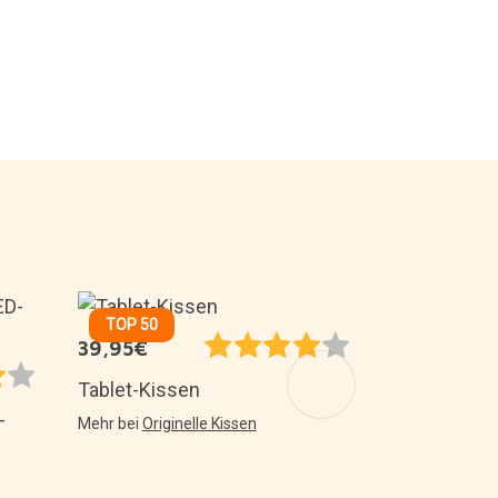
TOP 50
14,99€
39,95€
Salz- und Pf
Tablet-Kissen
Form von Yi
-
Mehr bei
Originelle Kissen
Mehr bei
Küche