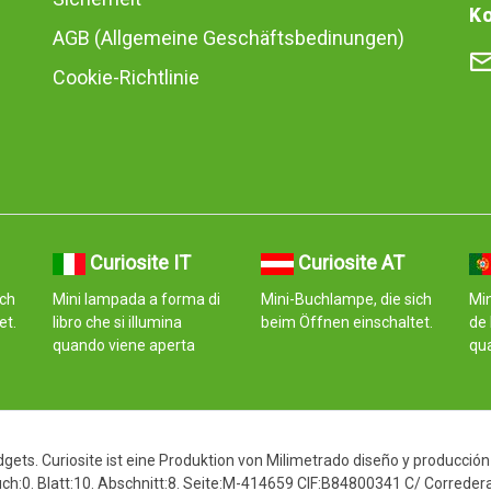
Ko
AGB (Allgemeine Geschäftsbedinungen)
Cookie-Richtlinie
Curiosite IT
Curiosite AT
ich
Mini lampada a forma di
Mini-Buchlampe, die sich
Mi
et.
libro che si illumina
beim Öffnen einschaltet.
de 
quando viene aperta
qu
ets. Curiosite ist eine Produktion von Milimetrado diseño y producción
h:0. Blatt:10. Abschnitt:8. Seite:M-414659 CIF:B84800341 C/ Corredera