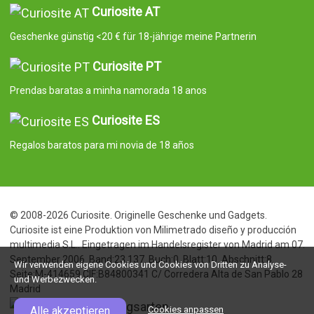
Curiosite AT
Geschenke günstig <20 € für 18-jährige meine Partnerin
Curiosite PT
Prendas baratas a minha namorada 18 anos
Curiosite ES
Regalos baratos para mi novia de 18 años
© 2008-2026 Curiosite. Originelle Geschenke und Gadgets.
Curiosite ist eine Produktion von Milimetrado diseño y producción
multimedia S.L.. Eingetragen im Handelsregister von Madrid am 07.
September 2006. Band:23.137. Buch:0. Blatt:10. Abschnitt:8.
Wir verwenden eigene Cookies und Cookies von Dritten zu Analyse-
Seite:M-414659 CIF:B84800341 C/ Corredera Alta de San Pablo 28
und Werbezwecken.
Madrid
Alle akzeptieren
Cookies anpassen