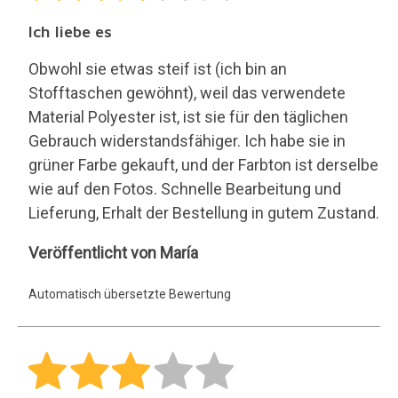
Nur gut
Nur gut
RML
Veröffentlicht von RML
Automatisch übersetzte Bewertung
Mailänder Tasche
Wie auf den Fotos
.
Veröffentlicht von .