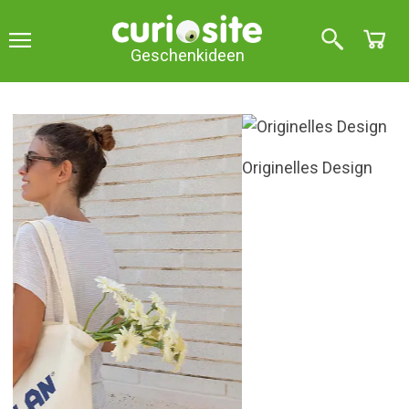
Geschenkideen
Originelles Design
Tragetasche MILAN
4
über 5 (
3
Meinungen
)
Inspiriert von den kultigen MILAN-Radiergummis,
verleihen diese Taschen Ihrem Outfit einen
nostalgischen Touch.