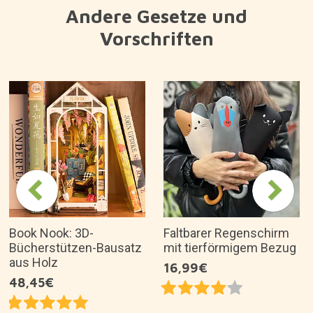
Warum mögen wir es?
Eine Tragetasche für Nostalgikerinnen.
Erhältlich in 4 schönen Farben.
Hergestellt aus Ripstop-Gewebe, leicht und
reißfest.
Offizielles Produkt von MILAN.
Es ist eine tolle Geschenkidee für...
Artikelbeschreibung