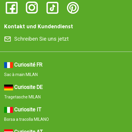
Curiosite AT
Tragetasche MILAN
Curiosite PT
Saco de compras MILAN
Curiosite ES
Tote Bag MILAN
© 2008-2026 Curiosite. Originelle Geschenke und Gadgets.
Curiosite ist eine Produktion von Milimetrado diseño y producción
multimedia S.L.. Eingetragen im Handelsregister von Madrid am
07. September 2006. Band:23.137. Buch:0. Blatt:10. Abschnitt:8.
Seite:M-414659 CIF:B84800341 C/ Corredera Alta de San Pablo
28 Madrid