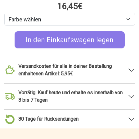
Andere Gesetze und
Vorschriften
Book Nook: 3D-
Faltbarer Regenschirm
Bücherstützen-Bausatz
mit tierförmigem Bezug
aus Holz
16,99€
48,45€