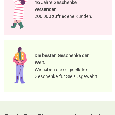
Genießen Sie unsere Angebote
und Neuigkeiten
Ich stimme der Verarbeitung
meiner Daten zu, um
Produktangebote und
relevante Nachrichten zu
empfangen
Verantwortlich für die Datei: Curiosite (eingetragene Marke von
Milimetrado Diseño y Producción Multimedia S.L.). Zweck:
Versenden von Informationen über Bestellungen, Artikel oder
Dienstleistungen. Legitimation: Zustimmung.Empfänger: Die